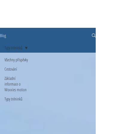
Blog
Typy tréninků
Všechny příspěvky
Cestování
Základní
informace o
Woxxies motion
Typy tréninků