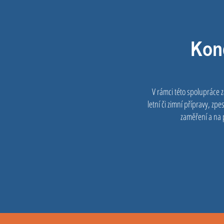
Kond
V rámci této spolupráce z
letní či zimní přípravy, z
zaměření a na 