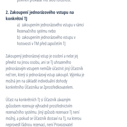
2. Zakoupení jednorázového vstupu na
konkrétní TJ
a) zakoupením jednorázového vstupu v rámci
Rezervačního sytému nebo
b) zakoupením jednorázového vstupu v
hotovosti v TM před započetím TJ
Zakoupený jednorázový vstup je osobní a nelze jej
převést na jinou osobu, ani se TJ uhrazeného
jednorázovým vstupem nemůže účastnit jiný Účastník
než ten, který si jednorázový vstup zakoupil. Výjimka je
možná jen na základě individuální dohody
konkrétního Účastníka se Zprostředkovatelem.
Účast na konkrétních TJ si Účastník závazným
způsobem rezervuje výhradně prostřednictvím
rezervačního systému. Jiný způsob rezervace TJ není
možný, a pokud se Účastník dostaví na TJ, na kterou
neprovedl řádnou rezervaci, není Provozovatel