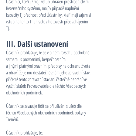
Účastníci, kteří již mají vstup uhrazen prostřednictvím
Rezervačního systému, mají v případě naplnění
kapacity TJ přednost před Účastníky, kteří mají zájem si
vstup na tento TJ uhradit v hotovosti před zahájením
TJ.
III. Další ustanovení
Účastník prohlašuje, že se v plném rozsahu podrobně
seznámil s provozními, bezpečnostními
a jinými platnými právními předpisy na ochranu života
a zdraví, že je mu dostatečně znám jeho zdravotní stav,
přičemž tento zdravotní stav ani částečně nebrání ve
využití služeb Provozovatele dle těchto Všeobecných
obchodních podmínek.
Účastník se zavazuje řídit se při užívání služeb dle
těchto Všeobecných obchodních podmínek pokyny
Trenérů.
Účastník prohlašuje, že: