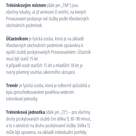
Tréninkovým místem
(dále jen „TM“) jsou
všechny lokality, ať již venkovní či vnitřní, na kterých
Provozovatel poskytuje své služby podle Všeobecných
obchodních podmínek.
Účastníkem
je fyzická osoba, která je na základě
Všeobecných obchodních podmínek oprávněna k
využití služeb poskytovaných Provozovatelem. Účastník
musí být starší 15 let.
V případě osob starších 15 let a mladších 18 let je
nutný písemný souhlas zákonného zástupce.
Trenér
je fyzická osoba, která je odborně způsobilá a
byla zprostředkovatelem pověřena vedením
tréninkové jednotky.
Tréninková jednotka
(dále jen „TJ“) – pro všechny
druhy poskytovaných služeb činí délka TJ 30–90 minut,
a to v závislosti na druhu poskytované služby. Délka TJ
může být upravena, na základě individuální potřeby