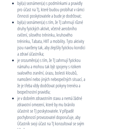
byl(a) seznámen(a) s podmínkami a pravidly
pro účast na TJ, které budou probíhat v rámci
činnosti poskytovatele a bude je dodržovat;
byl(a) seznámen(a) s tím, že TJ zahrnují různé
druhy fyzických aktivit, včetně aerobního
cvičení, silového tréninku, kruhového
tréninku, Tabata, HIIT a mobility. Tyto aktivity
jsou navrženy tak, aby zlepšily fyzickou kondici
a zdraví účastníka;
je srozuměn(a) s tím, že TJ zahrnují fyzickou
námahu a mohou tak být spojeny s rizikem
svalového zranění, úrazu, bolesti kloubů,
namožení nebo jiných nebezpečných situací, a
že je třeba vždy dodržovat pokyny trenéra a
bezpečnostní pravidla;
je v dobrém zdravotním stavu a nemá žádné
zdravotní omezení, které by mu bránilo
účastnit se TJ poskytovatele. V případě
pochybností provozovatel doporučuje, aby
Účastník svoji účast na TJ konzultoval se svým