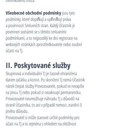
tréninkového místa.
Všeobecné obchodní podmínky
jsou tyto
podmínky, které doplňují a upřesňují práva
a povinnosti Smluvních stran. Každý Účastník je
povinnen seznámit se s těmito smluvními
podmínkami, a to nejpozději ke dni registrace na
webových stránkách zprostředkovatele nebo osobní
účasti na TJ.
II. Poskytované služby
Skupinová a individuální TJ je časově ohraničena
datem začátku a konce. Po skončení TJ nemá Účastník
nárok čerpat služby Provozovatele, pokud se nezapíše
na jinou TJ nebo pokud si nezakoupí permanentku.
Provozovatel neumožňuje náhradu TJ z důvodů na
straně Účastníka, to ani v případě nemoci, zranění či
jiného důvodu.
Provozovatel si může stanovit určité podmínky pro
účast na TJ a to zejména s ohledem na obtížnost