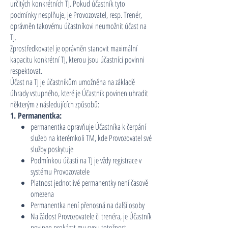
určitých konkrétních TJ. Pokud účastník tyto
podmínky nesplňuje, je Provozovatel, resp. Trenér,
oprávněn takovému účastníkovi neumožnit účast na
TJ.
Zprostředkovatel je oprávněn stanovit maximální
kapacitu konkrétní TJ, kterou jsou účastníci povinni
respektovat.
Účast na TJ je účastníkům umožněna na základě
úhrady vstupného, které je Účastník povinen uhradit
některým z následujících způsobů:
1. Permanentka:
permanentka opravňuje Účastníka k čerpání
služeb na kterémkoli TM, kde Provozovatel své
služby poskytuje
Podmínkou účasti na TJ je vždy registrace v
systému Provozovatele
Platnost jednotlivé permanentky není časově
omezena
Permanentka není přenosná na další osoby
Na žádost Provozovatele či trenéra, je Účastník
povinen prokázat mu svou totožnost.