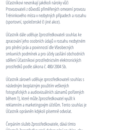
Účastníkovi nevznikají jakékoli nároky vůči
Provozovateli z důvodů přiměřených omezení provozu
Tréninkového místa v nezbytných případech a rozsahu
(sportovní, společenské či jiné akce).
Účastník dále uděluje Zprostředkovateli souhlas ke
zpracování jeho osobních údajů v rozsahu nezbytném
pro plnění práv a povinností dle Všeobecných
smluvních podmínek a pro účely zasílání obchodních
sdělení Účastníkovi prostřednictvím elektronických
prostředků podle zákona č. 480/2004 Sb.
Účastník zároveň uděluje zprostředkovateli souhlas s
následným bezplatným použitím veškerých
fotografických a audiovizuálních záznamů pořízených
během TJ, které může Zprostředkovatel využít k
reklamním a marketingovým účelům. Tento souhlas je
Účastník oprávněn kdykoli písemně odvolat.
Čerpáním služeb Zprostředkovatele, dává tímto