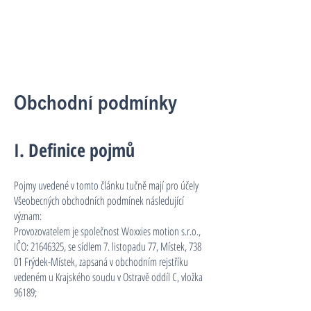
Obchodní podmínky
I. Definice pojmů
Pojmy uvedené v tomto článku tučně mají pro účely
Všeobecných obchodních podmínek následující
význam:
Provozovatelem je společnost Woxxies motion s.r.o.,
IČO:
21646325
, se sídlem 7. listopadu 77, Místek, 738
01 Frýdek-Místek, zapsaná v obchodním rejstříku
vedeném u Krajského soudu v Ostravě oddíl C, vložka
96189;