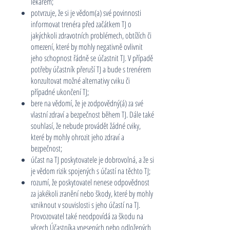
lékařem;
potvrzuje, že si je vědom(a) své povinnosti
informovat trenéra před začátkem TJ o
jakýchkoli zdravotních problémech, obtížích či
omezení, které by mohly negativně ovlivnit
jeho schopnost řádně se účastnit TJ. V případě
potřeby účastník přeruší TJ a bude s trenérem
konzultovat možné alternativy cviku či
případné ukončení TJ;
bere na vědomí, že je zodpovědný(á) za své
vlastní zdraví a bezpečnost během TJ. Dále také
souhlasí, že nebude provádět žádné cviky,
které by mohly ohrozit jeho zdraví a
bezpečnost;
účast na TJ poskytovatele je dobrovolná, a že si
je vědom rizik spojených s účastí na těchto TJ;
rozumí, že poskytovatel nenese odpovědnost
za jakékoli zranění nebo škody, které by mohly
vzniknout v souvislosti s jeho účastí na TJ.
Provozovatel také neodpovídá za škodu na
věcech Účastníka vnesených nebo odložených