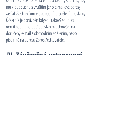
Účastník Zprostředkovateli dobrovolný souhlas, aby
mu v budoucnu s využitím jeho e-mailové adresy
zasílal všechny formy obchodního sdělení a reklamy.
Účastník je oprávněn kdykoli takový souhlas
odmítnout, a to buď odesláním odpovědi na
doručený e-mail s obchodním sdělením, nebo
písemně na adresu Zprostředkovatele.
IV. Závěrečná ustanovení
Tyto Všeobecné obchodní podmínky určují rozsah a
pravidla poskytovaných služeb a jsou jejich nedílnou
součástí. Práva a povinnosti těmito Podmínkami
výslovně neupravené se řídí ustanoveními platných
právních předpisů, zejména zákonem č. 89/2012 Sb.,
občanským zákoníkem.
Účastník je povinen oznamovat Zprostředkovateli
jakoukoli změnu osobních a kontaktních údajů dříve
sdělených Zprostředkovateli, a to bez zbytečného
odkladu poté, co k této změně došlo.