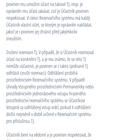
povinen mu umožnit účast na takové TJ, resp. je
oprávněn mu účast zakázat, což je Účastník povinen
respektovat. V rámci Rezervačního systému má každý
Účastník vlastní účet, se kterým je oprávněn nakládat,
jakož je i povinen jej chránit před jakýmkoliv
zneužitím.
Zrušení rezervace TJ. V případě, že si Účastník rezervoval
účast na konkrétní TJ, a je mu známo, že se této TJ
nemůže zúčastnit, je povinen se z takto sjednané TJ
odhlásit (zrušit rezervaci). Odhlášení probíhá
prostřednictvím Rezervačního systému. V případě
úhrady Vstupného prostřednictvím Permanentky nebo
prostřednictvím jednorázového vstupu hrazeného
prostřednictví rezervačního systému se Účastíkovi
Vstupné za odhlášený vstup vrátí, pokud k odhlášení
došlo nejméně v době určené v Rezervačním systému
pro příslušnou TJ.
Účastník bere na vědomí a je povinen respektovat, že