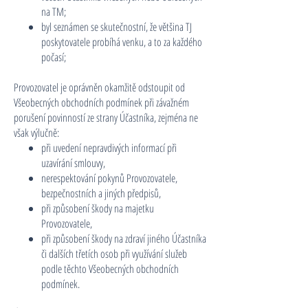
na TM;
byl seznámen se skutečnostní, že většina TJ
poskytovatele probíhá venku, a to za každého
počasí;
Provozovatel je oprávněn okamžitě odstoupit od
Všeobecných obchodních podmínek při závažném
porušení povinností ze strany Účastníka, zejména ne
však výlučně:
při uvedení nepravdivých informací při
uzavírání smlouvy,
nerespektování pokynů Provozovatele,
bezpečnostních a jiných předpisů,
při způsobení škody na majetku
Provozovatele,
při způsobení škody na zdraví jiného Účastníka
či dalších třetích osob při využívání služeb
podle těchto Všeobecných obchodních
podmínek.