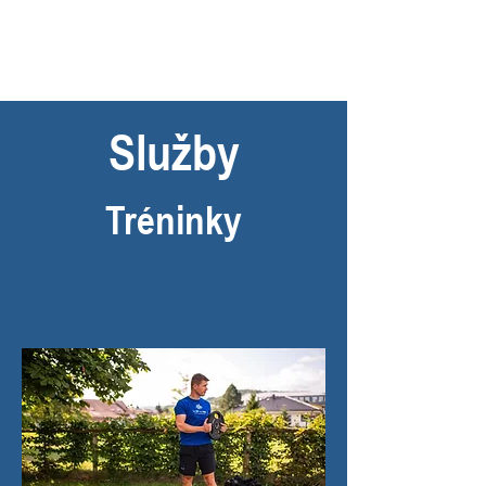
Služby
Tréninky